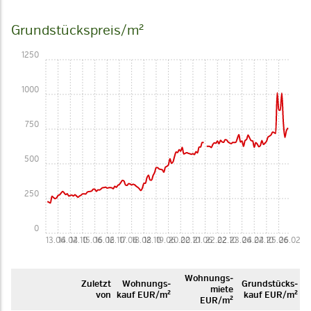
Grundstückspreis/m²
1250
1000
750
500
250
0
13.06
14.02
14.10
15.06
16.02
16.10
17.06
18.02
18.10
19.06
20.02
20.10
21.06
22.02
22.10
23.06
24.02
24.10
25.06
26.02
Woh­nungs­
Zuletzt
Woh­nungs­
Grund­stücks­
miete
von
kauf EUR/m²
kauf EUR/m²
EUR/m²