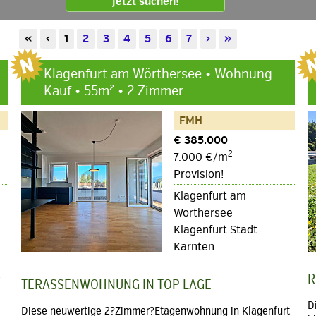
Jetzt suchen!
«
‹
1
2
3
4
5
6
7
›
»
Klagenfurt am Wörthersee • Wohnung
Kauf • 55m² • 2 Zimmer
FMH
€ 385.000
2
7.000 €/m
Provision!
Klagenfurt am
Wörthersee
Klagenfurt Stadt
Kärnten
r
R
TERASSENWOHNUNG IN TOP LAGE
D
Diese neuwertige 2?Zimmer?Etagenwohnung in Klagenfurt