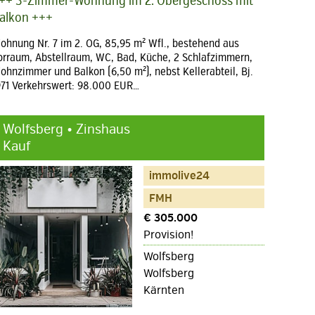
++ 3-Zimmer-Wohnung im 2. Obergeschoss mit
alkon +++
ohnung Nr. 7 im 2. OG, 85,95 m² Wfl., bestehend aus
orraum, Abstellraum, WC, Bad, Küche, 2 Schlafzimmern,
ohnzimmer und Balkon (6,50 m²), nebst Kellerabteil, Bj.
971 Verkehrswert: 98.000 EUR…
Wolfsberg • Zinshaus
Kauf
immolive24
FMH
€ 305.000
Provision!
Wolfsberg
Wolfsberg
Kärnten