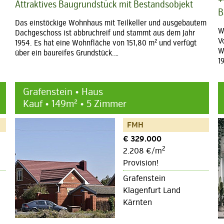
+
Attraktives Baugrundstück mit Bestandsobjekt
B
Das einstöckige Wohnhaus mit Teilkeller und ausgebautem
W
Dachgeschoss ist abbruchreif und stammt aus dem Jahr
V
1954. Es hat eine Wohnfläche von 151,80 m² und verfügt
W
über ein baureifes Grundstück.…
1
Grafenstein • Haus
Kauf • 149m² • 5 Zimmer
FMH
€ 329.000
2
2.208 €/m
Provision!
Grafenstein
Klagenfurt Land
Kärnten