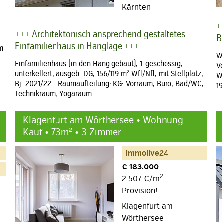
Kärnten
+
+++ Architektonisch ansprechend gestaltetes
B
Einfamilienhaus in Hanglage +++
em
W
Einfamilienhaus (in den Hang gebaut), 1-geschossig,
V
unterkellert, ausgeb. DG, 156/119 m² Wfl/Nfl, mit Stellplatz,
W
Bj. 2021/22 - Raumaufteilung: KG: Vorraum, Büro, Bad/WC,
1
Technikraum, Yogaraum…
Klagenfurt am Wörthersee • Wohnung
Kauf • 73m² • 3 Zimmer
immolive24
€ 183.000
2
2.507 €/m
Provision!
Klagenfurt am
Wörthersee