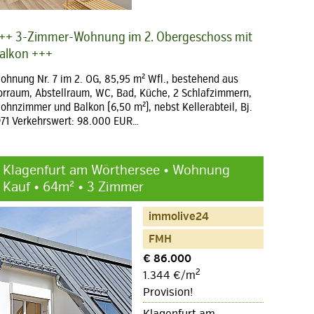
++ 3-Zimmer-Wohnung im 2. Obergeschoss mit
alkon +++
ohnung Nr. 7 im 2. OG, 85,95 m² Wfl., bestehend aus
orraum, Abstellraum, WC, Bad, Küche, 2 Schlafzimmern,
ohnzimmer und Balkon (6,50 m²), nebst Kellerabteil, Bj.
971 Verkehrswert: 98.000 EUR…
Klagenfurt am Wörthersee • Wohnung
Kauf • 64m² • 3 Zimmer
immolive24
FMH
€ 86.000
2
1.344 €/m
Provision!