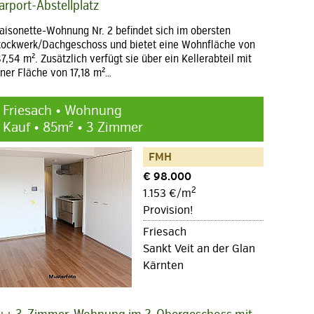
arport-Abstellplatz
aisonette-Wohnung Nr. 2 befindet sich im obersten
tockwerk/Dachgeschoss und bietet eine Wohnfläche von
87,54 m². Zusätzlich verfügt sie über ein Kellerabteil mit
iner Fläche von 17,18 m²…
Friesach • Wohnung
Kauf • 85m² • 3 Zimmer
FMH
€ 98.000
2
1.153 €/m
Provision!
Friesach
Sankt Veit an der Glan
Kärnten