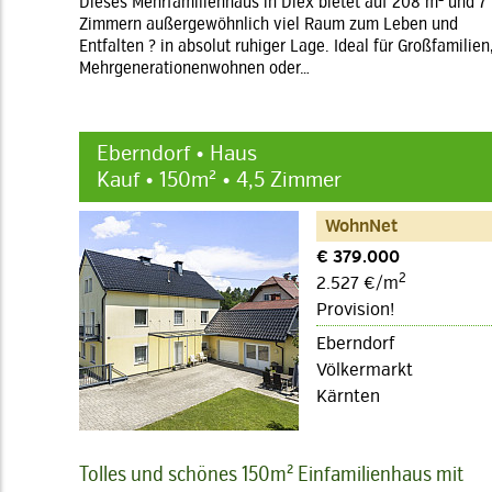
Dieses Mehrfamilienhaus in Diex bietet auf 208 m² und 7
Zimmern außergewöhnlich viel Raum zum Leben und
Entfalten ? in absolut ruhiger Lage. Ideal für Großfamilien
Mehrgenerationenwohnen oder…
Eberndorf • Haus
Kauf • 150m² • 4,5 Zimmer
WohnNet
€ 379.000
2
2.527 €/m
Provision!
Eberndorf
Völkermarkt
Kärnten
Tolles und schönes 150m² Einfamilienhaus mit