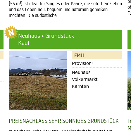
b
(55 m²) ist ideal für Singles oder Paare, die sofort einziehen
o
und das Leben hell, bequem und naturnah genießen
F
möchten. Die südöstliche…
Neuhaus • Grundstück
Kauf
FMH
Provision!
Neuhaus
Völkermarkt
Kärnten
PREISNACHLASS SEHR SONNIGES GRUNDSTÜCK
T
M