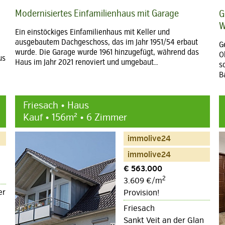
Modernisiertes Einfamilienhaus mit Garage
G
W
Ein einstöckiges Einfamilienhaus mit Keller und
ausgebautem Dachgeschoss, das im Jahr 1951/54 erbaut
G
wurde. Die Garage wurde 1961 hinzugefügt, während das
O
us
Haus im Jahr 2021 renoviert und umgebaut…
s
B
Friesach • Haus
Kauf • 156m² • 6 Zimmer
immolive24
immolive24
€ 563.000
2
3.609 €/m
er
Provision!
Friesach
Sankt Veit an der Glan