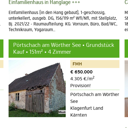
Einfamilienhaus in Hanglage +++
C
Einfamilienhaus (in den Hang gebaut), 1-geschossig,
M
unterkellert, ausgeb. DG, 156/119 m² Wfl/Nfl, mit Stellplatz,
S
.
Bj. 2021/22 - Raumaufteilung: KG: Vorraum, Büro, Bad/WC,
1
Technikraum, Yogaraum…
e
Pörtschach am Wörther See • Grundstück
Kauf • 151m² • 4 Zimmer
FMH
€ 650.000
2
4.305 €/m
Provision!
Pörtschach am Wörther
See
Klagenfurt Land
Kärnten