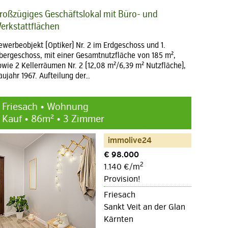
roßzügiges Geschäftslokal mit Büro- und
erkstattflächen
ewerbeobjekt (Optiker) Nr. 2 im Erdgeschoss und 1.
bergeschoss, mit einer Gesamtnutzfläche von 185 m²,
owie 2 Kellerräumen Nr. 2 (12,08 m²/6,39 m² Nutzfläche),
aujahr 1967. Aufteilung der…
Friesach • Wohnung
Kauf • 86m² • 3 Zimmer
immolive24
€ 98.000
2
1.140 €/m
Provision!
Friesach
Sankt Veit an der Glan
Kärnten