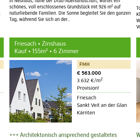
In Neuhaus, nahe der Drau-Auenlandschaft, wartet ein
schönes, voll erschlossenes Grundstück mit 926 m² auf
T
,
naturliebende Familien. Die Sonne begleitet Sie den ganzen
K
Tag, während Sie sich an der…
W
V
Friesach • Zinshaus
Kauf • 155m² • 6 Zimmer
FMH
€ 563.000
2
3.632 €/m
Provision!
Friesach
Sankt Veit an der Glan
Kärnten
+++ Architektonisch ansprechend gestaltetes
W