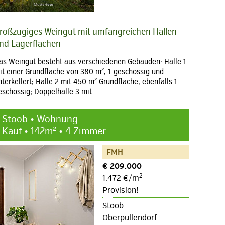
roßzügiges Weingut mit umfangreichen Hallen-
nd Lagerflächen
as Weingut besteht aus verschiedenen Gebäuden: Halle 1
it einer Grundfläche von 380 m², 1-geschossig und
nterkellert; Halle 2 mit 450 m² Grundfläche, ebenfalls 1-
eschossig; Doppelhalle 3 mit…
Stoob • Wohnung
Kauf • 142m² • 4 Zimmer
FMH
€ 209.000
2
1.472 €/m
Provision!
Stoob
Oberpullendorf