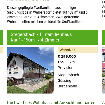
L
A
Dieses gepflegte Zweifamilienhaus in ruhiger
M
2
Siedlungslage in Walbersdorf bietet auf 168 m² und 5
F
Zimmern Platz zum Ankommen. Zwei getrennte
Wohneinheiten machen es ideal für Großfamilien,…
Stegersbach • Einfamilienhaus
Kauf • 150m² • 4 Zimmer
WohnNet
€ 299.000
2
1.993 €/m
Provision!
Stegersbach
Güssing
Burgenland
r
Hochwertiges Wohnhaus mit Aussicht und Garten!
A