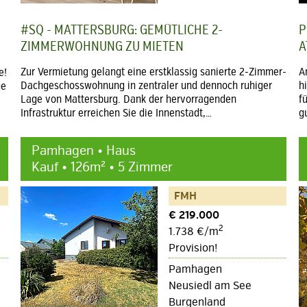
#SQ - MATTERSBURG: GEMÜTLICHE 2-
P
ZIMMERWOHNUNG ZU MIETEN
A
Zur Vermietung gelangt eine erstklassig sanierte 2-Zimmer-
A
e!
Dachgeschosswohnung in zentraler und dennoch ruhiger
h
ge
Lage von Mattersburg. Dank der hervorragenden
f
Infrastruktur erreichen Sie die Innenstadt,…
g
Pamhagen • Haus
Kauf • 126m² • 5 Zimmer
FMH
€ 219.000
2
1.738 €/m
Provision!
Pamhagen
Neusiedl am See
Burgenland