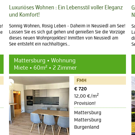
Luxuriöses Wohnen : Ein Lebensstil voller Eleganz
G
und Komfort!
N
Sonnig Wohnen, Rosig Leben - Daheim in Neusiedl am See!
e!
S
Lassen Sie es sich gut gehen und genießen Sie die Vorzüge
ge
L
dieses neuen Wohnprojektes! Inmitten von Neusiedl am
d
See entsteht ein nachhaltiges…
S
Mattersburg • Wohnung
Miete • 60m² • 2 Zimmer
FMH
€ 720
2
12,00 €/m
Provision!
Mattersburg
Mattersburg
Burgenland