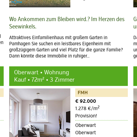
Wo Ankommen zum Bleiben wird.? Im Herzen des
G
Seewinkels.
u
l
Attraktives Einfamilienhaus mit großem Garten in
D
en
Pamhagen Sie suchen ein leistbares Eigenheim mit
m
großzügigem Garten und viel Platz für die ganze Familie?
u
Dann könnte diese Immobilie in ruhiger…
g
Oberwart • Wohnung
Kauf • 72m² • 3 Zimmer
FMH
€ 92.000
2
1.278 €/m
Provision!
Oberwart
Oberwart