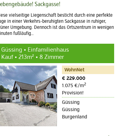
ebengebäude! Sackgasse!
iese vielseitige Liegenschaft besticht durch eine perfekte
age in einer Verkehrs-beruhigten Sackgasse in ruhiger,
rüner Umgebung. Dennoch ist das Ortszentrum in wenigen
inuten fußläufig…
Güssing • Einfamilienhaus
Kauf • 213m² • 8 Zimmer
WohnNet
€ 229.000
2
1.075 €/m
Provision!
Güssing
Güssing
Burgenland