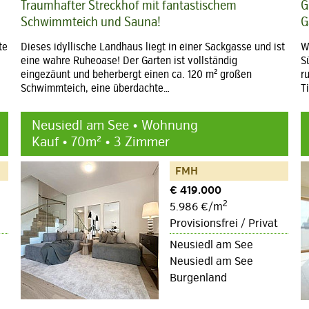
Traumhafter Streckhof mit fantastischem
G
Schwimmteich und Sauna!
G
te
Dieses idyllische Landhaus liegt in einer Sackgasse und ist
W
eine wahre Ruheoase! Der Garten ist vollständig
S
eingezäunt und beherbergt einen ca. 120 m² großen
r
Schwimmteich, eine überdachte…
T
Neusiedl am See • Wohnung
Kauf • 70m² • 3 Zimmer
FMH
€ 419.000
2
5.986 €/m
Provisionsfrei / Privat
Neusiedl am See
Neusiedl am See
Burgenland