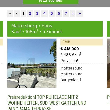
Jetzt suchen!
«
‹
1
2
3
4
5
6
7
›
»
Mattersburg • Haus
Kauf • 168m² • 5 Zimmer
FMH
€ 418.000
2
2.488 €/m
Provision!
Mattersburg
Mattersburg
Burgenland
Preisreduktion! TOP RUHELAGE MIT 2
P
WOHNEIHEITEN, SÜD-WEST GARTEN UND
-
PANORAMA-TERRASSE