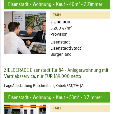
Eisenstadt • Wohnung
Kauf • 40m² • 2 Zimmer
FMH
€ 208.000
2
5.200 €/m
Provision!
Eisenstadt
Eisenstadt(Stadt)
Burgenland
ZIELGERADE Eisenstadt Tür 84 - Anlegerwohnung mit
Vertriebsservice, nur EUR 189.000 netto
LageAusstattung BeschreibungKabel/SAT/TV: JA
Eisenstadt • Wohnung
Kauf • 53m² • 3 Zimmer
FMH