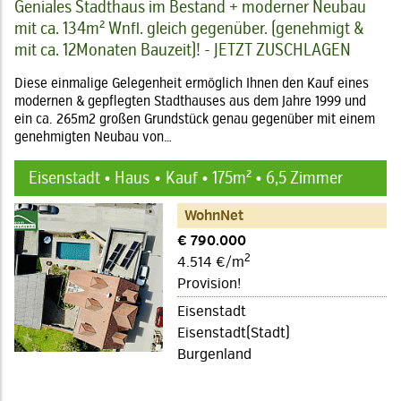
Geniales Stadthaus im Bestand + moderner Neubau
mit ca. 134m² Wnfl. gleich gegenüber. (genehmigt &
mit ca. 12Monaten Bauzeit)! - JETZT ZUSCHLAGEN
Diese einmalige Gelegenheit ermöglich Ihnen den Kauf eines
modernen & gepflegten Stadthauses aus dem Jahre 1999 und
ein ca. 265m2 großen Grundstück genau gegenüber mit einem
genehmigten Neubau von…
Eisenstadt • Haus
Kauf • 175m² • 6,5 Zimmer
WohnNet
€ 790.000
2
4.514 €/m
Provision!
Eisenstadt
Eisenstadt(Stadt)
Burgenland