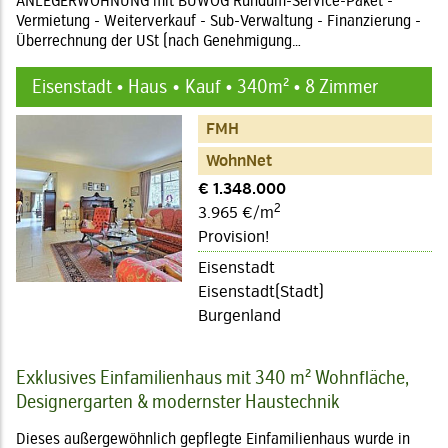
ANLEGERWOHNUNG mit BUWOG Rundum-Service-Paket -
Vermietung - Weiterverkauf - Sub-Verwaltung - Finanzierung -
Überrechnung der USt (nach Genehmigung…
Eisenstadt • Haus
Kauf • 340m² • 8 Zimmer
FMH
WohnNet
€ 1.348.000
2
3.965 €/m
Provision!
Eisenstadt
Eisenstadt(Stadt)
Burgenland
Exklusives Einfamilienhaus mit 340 m² Wohnfläche,
Designergarten & modernster Haustechnik
Dieses außergewöhnlich gepflegte Einfamilienhaus wurde in