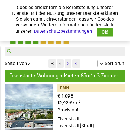
Cookies erleichtern die Bereitstellung unserer
Dienste. Mit der Nutzung unserer Dienste erklären
Sie sich damit einverstanden, dass wir Cookies
verwenden. Weitere informationen finden sie in
unseren
Datenschutzbestimmungen
Ok!
Seite 1 von 2
«
‹
›
»
Eisenstadt • Wohnung
Miete • 85m² • 3 Zimmer
FMH
€ 1.098
2
12,92 €/m
Provision!
Eisenstadt
Eisenstadt(Stadt)