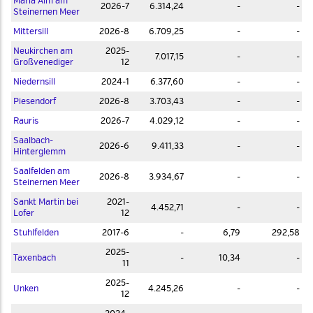
Maria Alm am
2026-7
6.314,24
-
-
Steinernen Meer
Mittersill
2026-8
6.709,25
-
-
Neukirchen am
2025-
7.017,15
-
-
Großvenediger
12
Niedernsill
2024-1
6.377,60
-
-
Piesendorf
2026-8
3.703,43
-
-
Rauris
2026-7
4.029,12
-
-
Saalbach-
2026-6
9.411,33
-
-
Hinterglemm
Saalfelden am
2026-8
3.934,67
-
-
Steinernen Meer
Sankt Martin bei
2021-
4.452,71
-
-
Lofer
12
Stuhlfelden
2017-6
-
6,79
292,58
2025-
Taxenbach
-
10,34
-
11
2025-
Unken
4.245,26
-
-
12