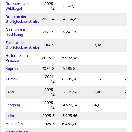
Bramberg am
2025-
8.329,12
-
-
Wildkogel
12
Bruck an der
2026-4
4.834,21
-
-
Großglocknerstraße
Dienten am
2021-9
6.245,79
-
-
Hochkönig
Fusch an der
2014-9
-
9,38
-
Großglocknerstraße
Hollersbach im
2026-2
8.992,98
-
-
Pinzgau
Kaprun
2026-8
6.585,85
-
-
2021-
Krimml
6.306,36
-
-
12
2025-
Lend
3.134,64
10,90
-
12
2025-
Leogang
4.570,34
34,15
-
12
Lofer
2025-5
5.925,46
-
-
Maishofen
2025-5
6.450,20
-
-