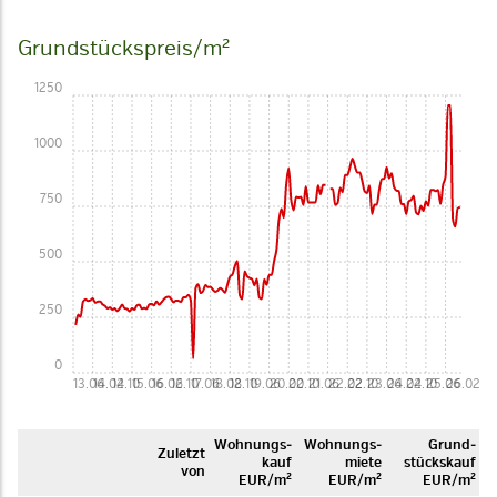
Grundstückspreis/m²
1250
1000
750
500
250
0
13.06
14.02
14.10
15.06
16.02
16.10
17.06
18.02
18.10
19.06
20.02
20.10
21.06
22.02
22.10
23.06
24.02
24.10
25.06
26.02
Woh­nungs­
Woh­nungs­
Grund­
Zuletzt
kauf
miete
stücks­kauf
von
EUR/m²
EUR/m²
EUR/m²