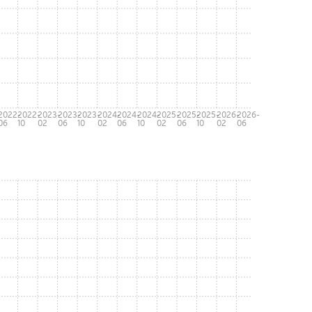
-
2022-
2022-
2023-
2023-
2023-
2024-
2024-
2024-
2025-
2025-
2025-
2026-
2026-
06
10
02
06
10
02
06
10
02
06
10
02
06