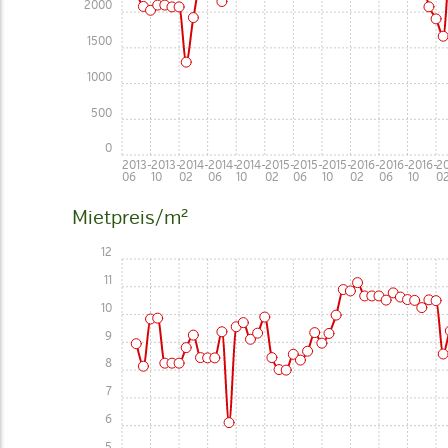
2000
1500
1000
500
0
2013-
2013-
2014-
2014-
2014-
2015-
2015-
2015-
2016-
2016-
2016-
20
06
10
02
06
10
02
06
10
02
06
10
0
Mietpreis/m²
12
11
10
9
8
7
6
5