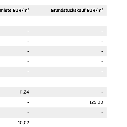
­miete EUR/m²
Grund­stücks­kauf EUR/m²
-
-
-
-
-
-
-
-
-
-
-
-
-
-
11,24
-
-
125,00
-
-
10,02
-