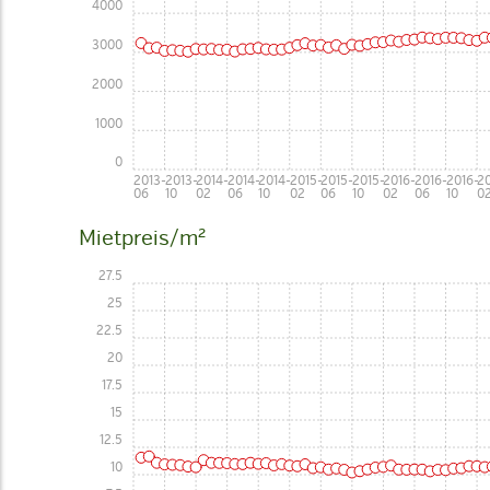
4000
3000
2000
1000
0
2013-
2013-
2014-
2014-
2014-
2015-
2015-
2015-
2016-
2016-
2016-
20
06
10
02
06
10
02
06
10
02
06
10
0
Mietpreis/m²
27.5
25
22.5
20
17.5
15
12.5
10