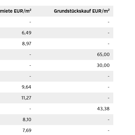
­miete EUR/m²
Grund­stücks­kauf EUR/m²
-
-
6,49
-
8,97
-
-
65,00
-
30,00
-
-
9,64
-
11,27
-
-
43,38
8,10
-
7,69
-