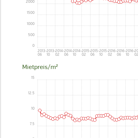
2000
1500
1000
500
0
2013-
2013-
2014-
2014-
2014-
2015-
2015-
2015-
2016-
2016-
2016-
20
06
10
02
06
10
02
06
10
02
06
10
0
Mietpreis/m²
15
12.5
10
7.5