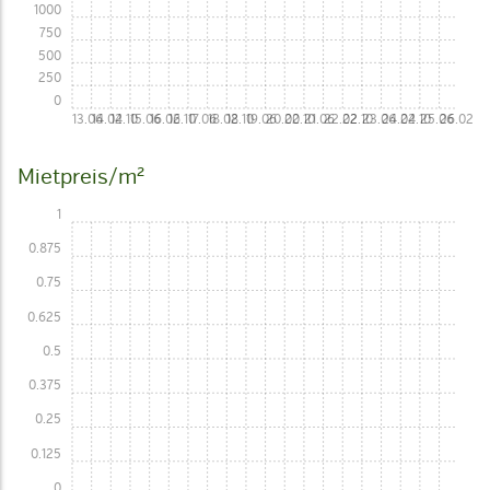
1000
750
500
250
0
13.06
14.02
14.10
15.06
16.02
16.10
17.06
18.02
18.10
19.06
20.02
20.10
21.06
22.02
22.10
23.06
24.02
24.10
25.06
26.02
Mietpreis/m²
1
0.875
0.75
0.625
0.5
0.375
0.25
0.125
0