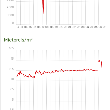
2000
1000
0
13.06
14.02
14.10
15.06
16.02
16.10
17.06
18.02
18.10
19.06
20.02
20.10
21.06
22.02
22.10
23.06
24.02
24.10
25.06
26.02
Mietpreis/m²
17.5
15
12.5
10
7.5
5
2.5