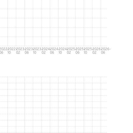
-
2022-
2022-
2023-
2023-
2023-
2024-
2024-
2024-
2025-
2025-
2025-
2026-
2026-
06
10
02
06
10
02
06
10
02
06
10
02
06