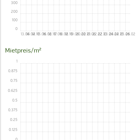
300
200
100
0
13.06
14.02
14.10
15.06
16.02
16.10
17.06
18.02
18.10
19.06
20.02
20.10
21.06
22.02
22.10
23.06
24.02
24.10
25.06
26.02
Mietpreis/m²
1
0.875
0.75
0.625
0.5
0.375
0.25
0.125
0