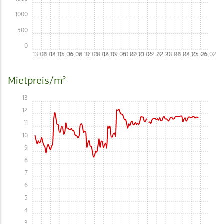
1000
500
0
13.06
14.02
14.10
15.06
16.02
16.10
17.06
18.02
18.10
19.06
20.02
20.10
21.06
22.02
22.10
23.06
24.02
24.10
25.06
26.02
Mietpreis/m²
13
12
11
10
9
8
7
6
5
4
3