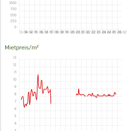
1000
750
500
250
0
13.06
14.02
14.10
15.06
16.02
16.10
17.06
18.02
18.10
19.06
20.02
20.10
21.06
22.02
22.10
23.06
24.02
24.10
25.06
26.02
Mietpreis/m²
13
12
11
10
9
8
7
6
5
4
3