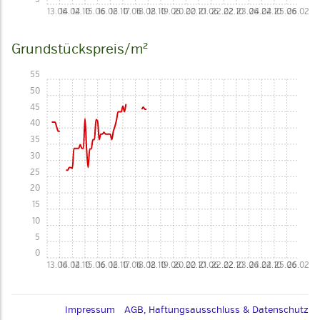
13.06
14.02
14.10
15.06
16.02
16.10
17.06
18.02
18.10
19.06
20.02
20.10
21.06
22.02
22.10
23.06
24.02
24.10
25.06
26.02
Grundstückspreis/m²
55
50
45
40
35
30
25
20
15
10
5
0
13.06
14.02
14.10
15.06
16.02
16.10
17.06
18.02
18.10
19.06
20.02
20.10
21.06
22.02
22.10
23.06
24.02
24.10
25.06
26.02
Impressum
AGB, Haftungsausschluss & Datenschutz