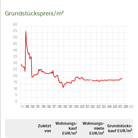
Grundstückspreis/m²
60
55
50
45
40
35
30
25
20
15
10
5
0
13.06
14.02
14.10
15.06
16.02
16.10
17.06
18.02
18.10
19.06
20.02
20.10
21.06
22.02
22.10
23.06
24.02
24.10
25.06
26.02
Woh­nungs­
Woh­nungs­
Zuletzt
Grund­stücks­
kauf
miete
von
kauf EUR/m²
EUR/m²
EUR/m²