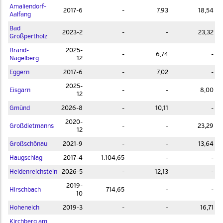
Amaliendorf-
2017-6
-
7,93
18,54
Aalfang
Bad
2023-2
-
-
23,32
Großpertholz
Brand-
2025-
-
6,74
-
Nagelberg
12
Eggern
2017-6
-
7,02
-
2025-
Eisgarn
-
-
8,00
12
Gmünd
2026-8
-
10,11
-
2020-
Großdietmanns
-
-
23,29
12
Großschönau
2021-9
-
-
13,64
Haugschlag
2017-4
1.104,65
-
-
Heidenreichstein
2026-5
-
12,13
-
2019-
Hirschbach
714,65
-
-
10
Hoheneich
2019-3
-
-
16,71
Kirchberg am