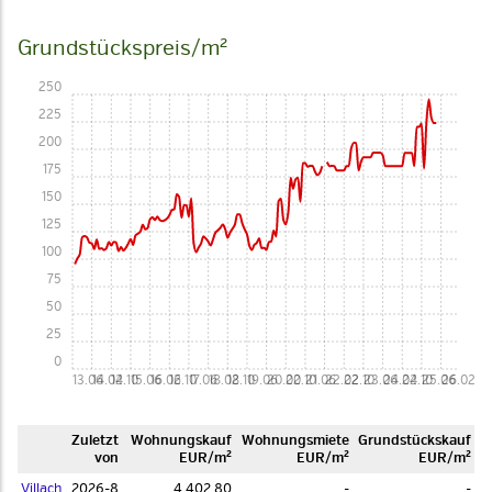
Grundstückspreis/m²
250
225
200
175
150
125
100
75
50
25
0
13.06
14.02
14.10
15.06
16.02
16.10
17.06
18.02
18.10
19.06
20.02
20.10
21.06
22.02
22.10
23.06
24.02
24.10
25.06
26.02
Zuletzt
Woh­nungs­kauf
Woh­nungs­miete
Grund­stücks­kauf
von
EUR/m²
EUR/m²
EUR/m²
Villach
2026-8
4.402,80
-
-