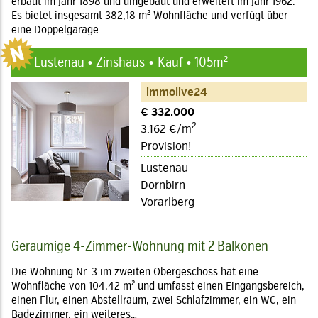
erbaut im Jahr 1898 und umgebaut und erweitert im Jahr 1962.
Es bietet insgesamt 382,18 m² Wohnfläche und verfügt über
eine Doppelgarage…
Lustenau • Zinshaus
Kauf • 105m²
immolive24
€ 332.000
2
3.162 €/m
Provision!
Lustenau
Dornbirn
Vorarlberg
Geräumige 4-Zimmer-Wohnung mit 2 Balkonen
Die Wohnung Nr. 3 im zweiten Obergeschoss hat eine
Wohnfläche von 104,42 m² und umfasst einen Eingangsbereich,
einen Flur, einen Abstellraum, zwei Schlafzimmer, ein WC, ein
Badezimmer, ein weiteres…