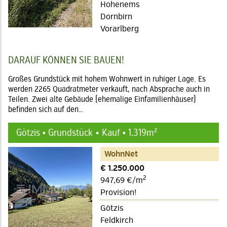
Hohenems
Dornbirn
Vorarlberg
DARAUF KÖNNEN SIE BAUEN!
Großes Grundstück mit hohem Wohnwert in ruhiger Lage. Es
werden 2265 Quadratmeter verkauft, nach Absprache auch in
Teilen. Zwei alte Gebäude (ehemalige Einfamilienhäuser)
befinden sich auf den…
Götzis • Grundstück
Kauf • 1.319m²
WohnNet
€ 1.250.000
2
947,69 €/m
Provision!
Götzis
Feldkirch