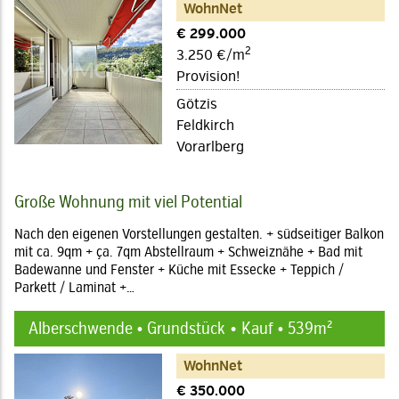
WohnNet
€ 299.000
2
3.250 €/m
Provision!
Götzis
Feldkirch
Vorarlberg
Große Wohnung mit viel Potential
Nach den eigenen Vorstellungen gestalten. + südseitiger Balkon
mit ca. 9qm + ça. 7qm Abstellraum + Schweiznähe + Bad mit
Badewanne und Fenster + Küche mit Essecke + Teppich /
Parkett / Laminat +…
Alberschwende • Grundstück
Kauf • 539m²
WohnNet
€ 350.000