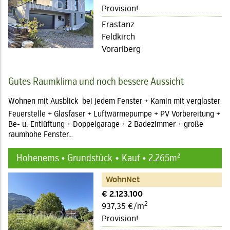
Provision!
Frastanz
Feldkirch
Vorarlberg
Gutes Raumklima und noch bessere Aussicht
Wohnen mit Ausblick  bei jedem Fenster + Kamin mit verglaster
Feuerstelle + Glasfaser + Luftwärmepumpe + PV Vorbereitung +
Be- u. Entlüftung + Doppelgarage + 2 Badezimmer + große
raumhohe Fenster…
Hohenems • Grundstück
Kauf • 2.265m²
WohnNet
€ 2.123.100
2
937,35 €/m
Provision!