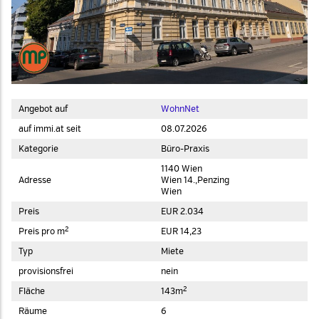
Angebot auf
WohnNet
auf immi.at seit
08.07.2026
Kategorie
Büro-Praxis
1140 Wien
Adresse
Wien 14.,Penzing
Wien
Preis
EUR 2.034
2
Preis pro m
EUR 14,23
Typ
Miete
provisionsfrei
nein
2
Fläche
143m
Räume
6