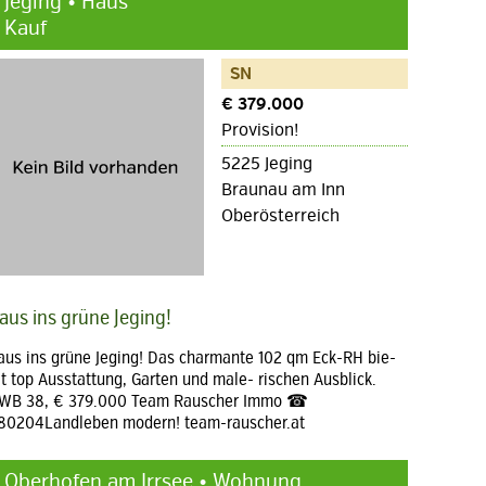
Jeging • Haus
Kauf
SN
€ 379.000
Provision!
5225 Jeging
Braunau am Inn
Oberösterreich
aus ins grüne Jeging!
aus ins grüne Jeging! Das charmante 102 qm Eck-RH bie-
et top Ausstattung, Garten und male- rischen Ausblick.
WB 38, € 379.000 Team Rauscher Immo ☎
80204Landleben modern! team-rauscher.at
Oberhofen am Irrsee • Wohnung