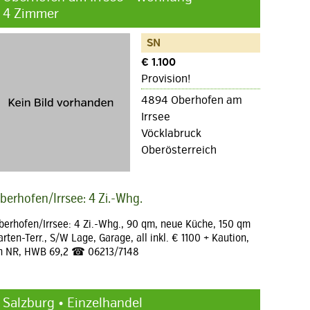
4 Zimmer
SN
€ 1.100
Provision!
4894 Oberhofen am
Irrsee
Vöcklabruck
Oberösterreich
berhofen/Irrsee: 4 Zi.-Whg.
berhofen/Irrsee: 4 Zi.-Whg., 90 qm, neue Küche, 150 qm
arten-Terr., S/W Lage, Garage, all inkl. € 1100 + Kaution,
n NR, HWB 69,2 ☎ 06213/7148
Salzburg • Einzelhandel