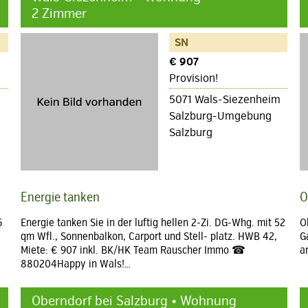
2 Zimmer
SN
€ 907
Provision!
5071 Wals-Siezenheim
Salzburg-Umgebung
Salzburg
Energie tanken
O
6
Energie tanken Sie in der luftig hellen 2-Zi. DG-Whg. mit 52
O
qm Wfl., Sonnenbalkon, Carport und Stell- platz. HWB 42,
G
Miete: € 907 inkl. BK/HK Team Rauscher Immo ☎
a
880204Happy in Wals!…
Oberndorf bei Salzburg • Wohnung