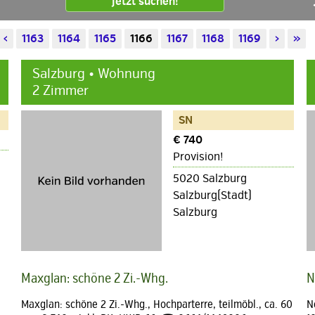
Jetzt suchen!
‹
1163
1164
1165
1166
1167
1168
1169
›
»
Salzburg • Wohnung
2 Zimmer
SN
€ 740
Provision!
5020 Salzburg
Salzburg(Stadt)
Salzburg
Maxglan: schöne 2 Zi.-Whg.
N
Maxglan: schöne 2 Zi.-Whg., Hochparterre, teilmöbl., ca. 60
N