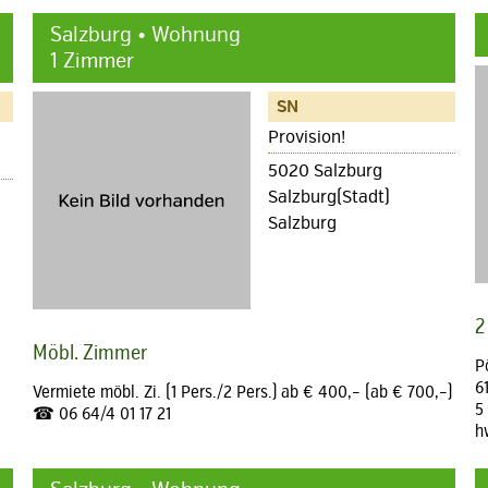
Salzburg • Wohnung
1 Zimmer
SN
Provision!
5020 Salzburg
Salzburg(Stadt)
Salzburg
2
Möbl. Zimmer
P
6
Vermiete möbl. Zi. (1 Pers./2 Pers.) ab € 400,– (ab € 700,–)
5
☎ 06 64/4 01 17 21
h