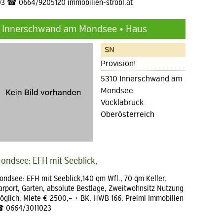
03 ☎ 0664/9205120 immobilien-strobl.at
Innerschwand am Mondsee • Haus
SN
Provision!
5310 Innerschwand am
Mondsee
Vöcklabruck
Oberösterreich
ondsee: EFH mit Seeblick,
ondsee: EFH mit Seeblick,140 qm Wfl., 70 qm Keller,
arport, Garten, absolute Bestlage, Zweitwohnsitz Nutzung
öglich, Miete € 2500,– + BK, HWB 166, Preiml Immobilien
 0664/3011023