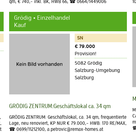
qm, € 740,– inkl. BK, HWB 66, ☎ 0664/1449006
1
Grödig • Einzelhandel
Kauf
SN
€ 79.000
Provision!
5082 Grödig
Salzburg-Umgebung
Salzburg
M
GRÖDIG ZENTRUM:Geschäftslokal ca. 34 qm
M
C
,
GRÖDIG ZENTRUM: Geschäftslokal, ca. 34 qm, frequentierte
m
,
Lage, neu renoviert, KP NUR € 79.000,– HWB: 170 RE/MAX,
☎
t
☎ 0699/11212100, a.petrovic@remax-homes.at