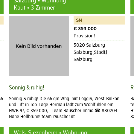
Salzburg • Wohnung
Kauf • 3 Zimmer
SN
€ 359.000
Provision!
5020 Salzburg
Salzburg(Stadt)
Salzburg
Sonnig & ruhig!
R
66
Sonnig & ruhig! Die 66 qm Whg. mit Loggia, West-Balkon
R
.
und Lift in Top-Lage Herrnau lädt zum Wohlfühlen ein.
t
HWB 97, € 359.000,– Team Rauscher Immo ☎ 880204
H
Nahe Hellbrunn! team-rauscher.at
8
Wals-Siezenheim • Wohnung