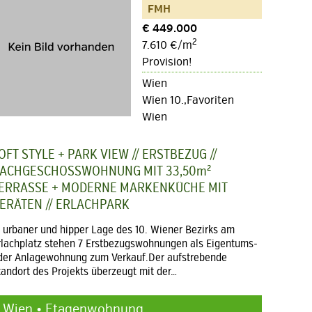
FMH
€ 449.000
2
7.610 €/m
Provision!
Wien
Wien 10.,Favoriten
Wien
OFT STYLE + PARK VIEW // ERSTBEZUG //
ACHGESCHOSSWOHNUNG MIT 33,50m²
ERRASSE + MODERNE MARKENKÜCHE MIT
ERÄTEN // ERLACHPARK
n urbaner und hipper Lage des 10. Wiener Bezirks am
rlachplatz stehen 7 Erstbezugswohnungen als Eigentums-
der Anlagewohnung zum Verkauf.Der aufstrebende
tandort des Projekts überzeugt mit der…
Wien • Etagenwohnung