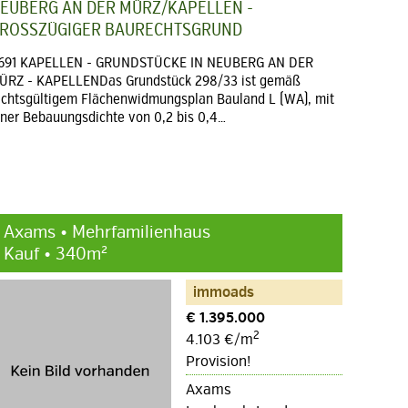
EUBERG AN DER MÜRZ/KAPELLEN -
ROSSZÜGIGER BAURECHTSGRUND
691 KAPELLEN - GRUNDSTÜCKE IN NEUBERG AN DER
ÜRZ - KAPELLENDas Grundstück 298/33 ist gemäß
echtsgültigem Flächenwidmungsplan Bauland L (WA), mit
iner Bebauungsdichte von 0,2 bis 0,4…
Axams • Mehrfamilienhaus
Kauf • 340m²
immoads
€ 1.395.000
2
4.103 €/m
Provision!
Axams