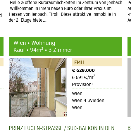
Helle & offene Büroräumlichkeiten im Zentrum von Jenbach
P
Willkommen in Ihrem neuen Büro oder Ihrer Praxis im
A
Herzen von Jenbach, Tirol! Diese attraktive Immobilie in
-
d
der 2. Etage bietet…
A
Wien • Wohnung
Kauf • 94m² • 3 Zimmer
FMH
€ 629.000
2
6.691 €/m
Provision!
Wien
Wien 4.,Wieden
Wien
B
PRINZ EUGEN-STRASSE / SÜD-BALKON IN DEN