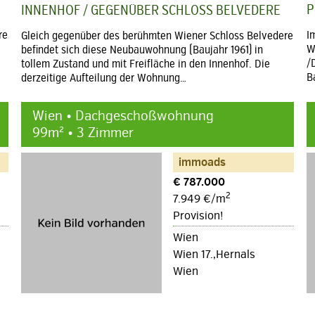
P
INNENHOF / GEGENÜBER SCHLOSS BELVEDERE
re
I
Gleich gegenüber des berühmten Wiener Schloss Belvedere
W
befindet sich diese Neubauwohnung (Baujahr 1961) in
/
tollem Zustand und mit Freifläche in den Innenhof. Die
B
derzeitige Aufteilung der Wohnung…
Wien • Dachgeschoßwohnung
99m² • 3 Zimmer
immoads
€ 787.000
2
7.949 €/m
Provision!
Wien
Wien 17.,Hernals
Wien