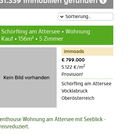
31.339 Immobilien gefunden
Schörfling am Attersee • Wohnung
Kauf • 156m² • 5 Zimmer
immoads
€ 799.000
2
5.122 €/m
Provision!
Schörfling am Attersee
Vöcklabruck
Oberösterreich
enthouse Wohnung am Attersee mit Seeblick -
reisreduziert.