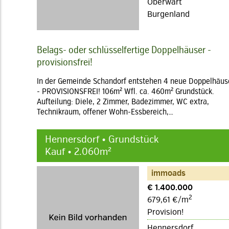
Oberwart
Burgenland
Belags- oder schlüsselfertige Doppelhäuser -
provisionsfrei!
In der Gemeinde Schandorf entstehen 4 neue Doppelhäus
- PROVISIONSFREI! 106m² Wfl. ca. 460m² Grundstück.
Aufteilung: Diele, 2 Zimmer, Badezimmer, WC extra,
Technikraum, offener Wohn-Essbereich,…
Hennersdorf • Grundstück
Kauf • 2.060m²
immoads
€ 1.400.000
2
679,61 €/m
Provision!
Hennersdorf