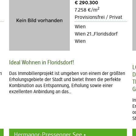
€ 290.300
2
7.258 €/m
Provisionsfrei / Privat
Wien
Wien 21.,Floridsdorf
Wien
Ideal Wohnen in Floridsdorf!
L
n
Das Immobilienprojekt ist umgeben von einem der größten
D
Erholungsgebiete der Stadt und bietet Ihnen die perfekte
T
Kombination aus Entspannung, Erholung sowie einer
G
exzellenten Anbindung an das…
I
E
o
S
Hermagor-Pressegger See •