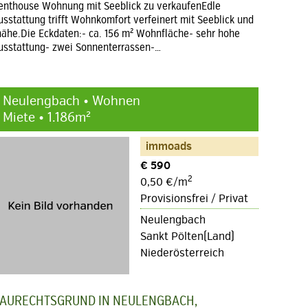
enthouse Wohnung mit Seeblick zu verkaufenEdle
usstattung trifft Wohnkomfort verfeinert mit Seeblick und
nähe.Die Eckdaten:- ca. 156 m² Wohnfläche- sehr hohe
usstattung- zwei Sonnenterrassen-…
Neulengbach • Wohnen
Miete • 1.186m²
immoads
€ 590
2
0,50 €/m
Provisionsfrei / Privat
Neulengbach
Sankt Pölten(Land)
Niederösterreich
AURECHTSGRUND IN NEULENGBACH,