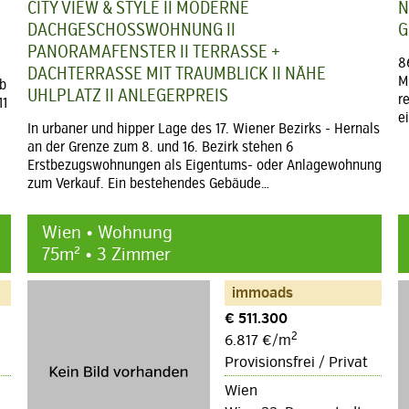
CITY VIEW & STYLE II MODERNE
N
DACHGESCHOSSWOHNUNG II
G
PANORAMAFENSTER II TERRASSE +
8
DACHTERRASSE MIT TRAUMBLICK II NÄHE
M
eb
UHLPLATZ II ANLEGERPREIS
r
11
e
In urbaner und hipper Lage des 17. Wiener Bezirks - Hernals
an der Grenze zum 8. und 16. Bezirk stehen 6
Erstbezugswohnungen als Eigentums- oder Anlagewohnung
zum Verkauf. Ein bestehendes Gebäude…
Wien • Wohnung
75m² • 3 Zimmer
immoads
€ 511.300
2
6.817 €/m
Provisionsfrei / Privat
Wien