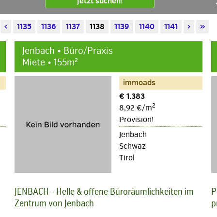
Jetzt suchen!
‹
1135
1136
1137
1138
1139
1140
1141
›
»
Jenbach • Büro/Praxis
Miete • 155m²
immoads
€ 1.383
2
8,92 €/m
Provision!
Jenbach
Schwaz
Tirol
JENBACH - Helle & offene Büroräumlichkeiten im
P
Zentrum von Jenbach
p